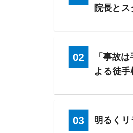
院長とス
02
「事故は
よる徒手
03
明るくリ