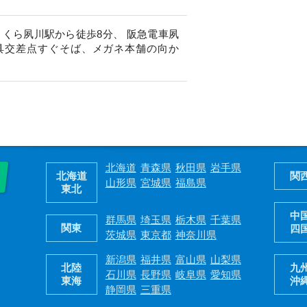
さくら夙川駅から徒歩8分、 阪急電車夙
具交差点すぐそば、メガネ本舗の向か
北海道
青森県
秋田県
岩手県
北海道
関
山形県
宮城県
福島県
東北
中
群馬県
埼玉県
栃木県
千葉県
関東
四
茨城県
東京都
神奈川県
新潟県
福井県
富山県
山梨県
北陸
九
石川県
長野県
岐阜県
愛知県
東海
沖
静岡県
三重県