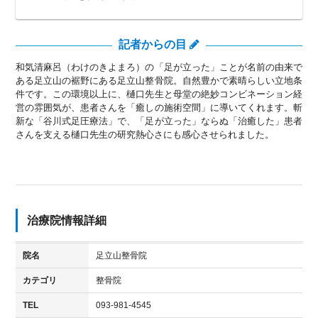
記者からの目
和気清麻呂（わけのきよまろ）の「足が立った」ことが名前の由来で
ある足立山の裾野にある足立山整骨院。自然豊かで素晴らしい立地条
件です。この環境以上に、樋口先生と母堂の絶妙コンビネーション経
営の雰囲気が、患者さんを「癒しの施術空間」に導いてくれます。斬
新な「谷川式足圧療法」で、「足が立った」ならぬ「治癒した」患者
さんを支える樋口先生の研究熱心さにも感心させられました。
治療院情報詳細
院名
足立山整骨院
カテゴリ
整骨院
TEL
093-981-4545