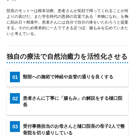
院長のモットーは根本治療。患者さんが笑顔で帰ってくれることが何
よりの喜びだ。また学生時代の恩師の言葉である「本物になれ」を胸
に刻み日々精進中。患者さんには自分で自分の体をいたわろうと提案
する。そのため将来的に一人でできる足つぼ、腸もみを広めていきた
いと考えている。
独自の療法で自然治癒力を活性化させる
01
頸部への施術で神経や血管の通りを良くする
02
患者さんに丁寧に「腸もみ」の解説をする樋口院
長
03
受付事務担当のお母さんと樋口院長の母子2人で整
骨院を切り盛りしている