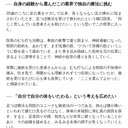
自身の経験から選んだこの業界で独自の療法に挑む
20歳のころに足の裏をケガして以来、良くならない足の痺れに悩ま
されていたとき、足つぼ療法を受けて救われたという樋口院長。「同
じく苦しんでいる患者さんを助けたい」という思いでこの世界に入っ
た。
院長のむち打ち治療は、事故の衝撃で凝り固まり、神経過敏になった
頸部の筋肉を、あわてず、まず浅層の筋、つづいて深層の筋というふ
うに順を追って緩めていき、また巻き込み脱線した筋肉を元の位置に
戻るように誘導することで、神経や血管の通りを良くしていく。
実際に施術を受けた患者さんからは、むち打ちによる頸部の不快感や
痛み、吐き気で、周囲からも理解されずうつ症状になっていたが、施
術を受けるたびに心も体も改善していき、「ここを選んでよかった」
と感謝されている。
「自分で自分の体をいたわる」という考えを広めたい
足つぼ療法も同院のユニークな施術法の一つである。例えば腰が痛い
といわれて腰だけ見るのではなく、身体の末端部に潜む真の原因を探
す。すると、足首回りや踵、指先などが非常に硬くなっていることが
あり、その組織を緩めると、みるみる全身の調子が良くなっていくと
いう。